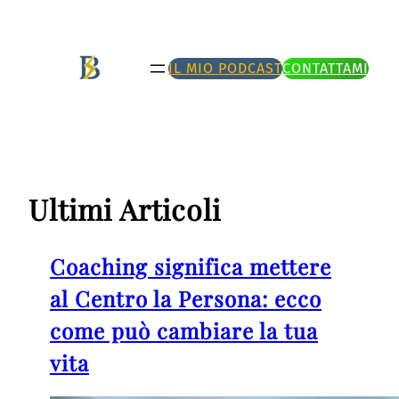
Vai
al
IL MIO PODCAST
CONTATTAMI
contenuto
Ultimi Articoli
Coaching significa mettere
al Centro la Persona: ecco
come può cambiare la tua
vita