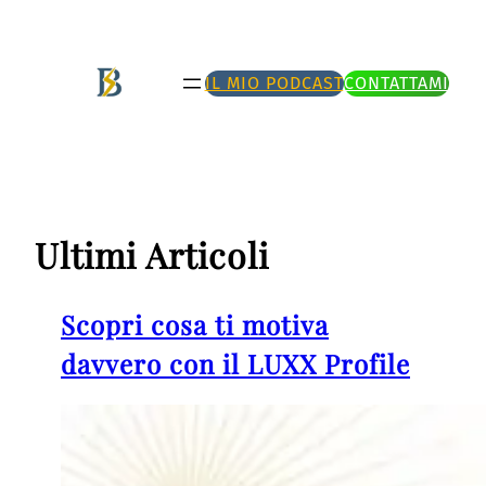
Vai
al
IL MIO PODCAST
CONTATTAMI
contenuto
Ultimi Articoli
Scopri cosa ti motiva
davvero con il LUXX Profile