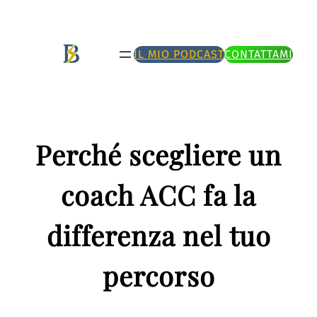
Vai
al
IL MIO PODCAST
CONTATTAMI
contenuto
Perché scegliere un
coach ACC fa la
differenza nel tuo
percorso