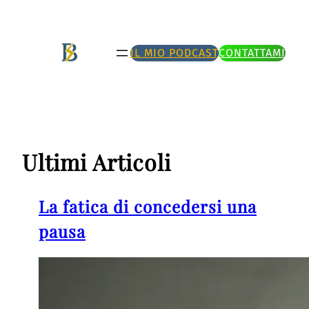
Vai
al
IL MIO PODCAST
CONTATTAMI
contenuto
Ultimi Articoli
La fatica di concedersi una
pausa