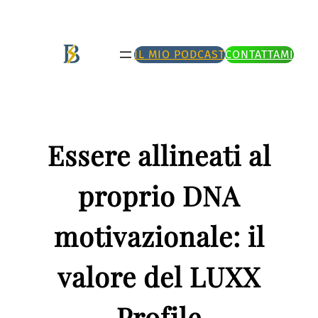
Vai
al
IL MIO PODCAST
CONTATTAMI
contenuto
Essere allineati al
proprio DNA
motivazionale: il
valore del LUXX
Profile