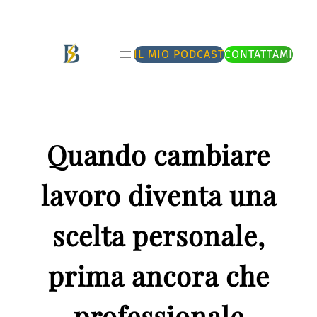
Vai
al
IL MIO PODCAST
CONTATTAMI
contenuto
Quando cambiare
lavoro diventa una
scelta personale,
prima ancora che
professionale